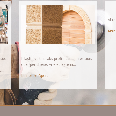
Altre
Altre
 suo
Pilastri, volti, scale, profili, camini, restauri,
oper per chiese, ville ed esterni…
eo…
Le nostre Opere